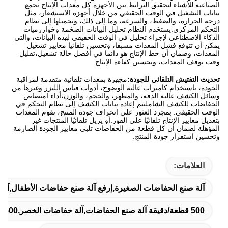
الصناعية للأشياء لتحقيق الترابط بين الأجهزة.كل معدات الإنتاج تجمع
بيانات التشغيل في الوقت الحقيقي من خلال أجهزة الاستشعار، مثل
درجة الحرارة، والضغط، والسرعة، وما إلى ذلك، وتحميلها إلى نظام
التحكم المركزي.يستخدم النظام تحليل البيانات الضخمة وخوارزميات
الذكاء الاصطناعي لإجراء تحليل في الوقت الحقيقي لهذه البيانات، والتي
يمكن أن تتوقع فشل المعدات مسبقا، وتحسين تلقائيا معايير تشغيل
المعدات، وضمان أن خط الإنتاج هو دائما في أفضل حالة تشغيل،تقليل
وقت توقف المعدات، وتحسين كفاءة الإنتاج.
تحديث التفتيش التلقائي للجودة:
مجهزة بمعدات تلقائية متقدمة لمراقبة
الجودة، باستخدام كاميرات عالية الوضوح، أدوات قياس الليزر وغيرها من
وسائل الكشف عالية الدقة، والمظهر، والحجم، والوزن،أداء امتصاص
الحفاضات للكشف الشامليتم إعادة بيانات الكشف إلى نظام التحكم في
الوقت الحقيقي. بمجرد العثور على انحراف جودة المنتج، تقوم المعدات
بتعديل معايير الإنتاج تلقائيًا على الفور.أو يزيل تلقائيًا المنتجات غير
المؤهلة لضمان أن كل قطعة من الحفاضات تلبي معايير الجودة الصارمة
وتحسين استقرار جودة المنتج.
العلامات:
آلة صنع الحفاضات الصغيرة,إرفع آلة صنع حفاضات الأطفال,آلة
500 قطعة/دقيقة آلة صنع الحفاضات,آلة حفاضات الخصر,500 قطعة/دقيقة آلة الحفاضات