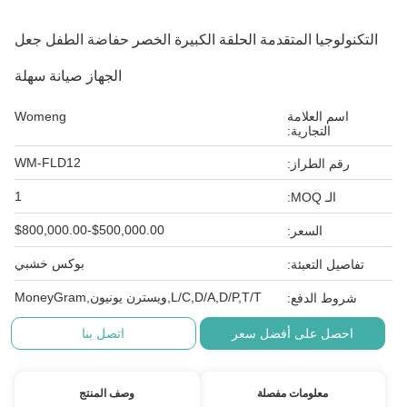
التكنولوجيا المتقدمة الحلقة الكبيرة الخصر حفاضة الطفل جعل
الجهاز صيانة سهلة
اسم العلامة
Womeng
التجارية:
WM-FLD12
رقم الطراز:
1
الـ MOQ:
$500,000.00-$800,000.00
السعر:
بوكس خشبي
تفاصيل التعبئة:
L/C,D/A,D/P,T/T,ويسترن يونيون,MoneyGram
شروط الدفع:
احصل على أفضل سعر
اتصل بنا
معلومات مفصلة
وصف المنتج