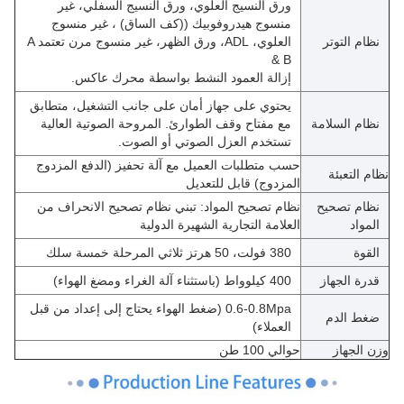
ورق النسيج العلوي، ورق النسيج السفلي، غير
منسوج هيدروفوبيك ((كف الساق) ، غير منسوج
نظام التوتر
العلوي، ADL، ورق الظهر، غير منسوج مرن تعتمد A
& B
إزالة العمود النشط بواسطة محرك عاكس.
يحتوي على جهاز أمان على جانب التشغيل، متطابق
نظام السلامة
مع مفتاح وقف الطوارئ. المروحة الصوتية العالية
تستخدم العزل الصوتي أو الصوت.
حسب متطلبات العميل مع آلة تحفيز (الدفع المزدوج
نظام التعبئة
المزدوج) قابل للتعديل
نظام تصحيح
نظام تصحيح المواد: تبني نظام تصحيح الانحراف من
المواد
العلامة التجارية الشهيرة الدولية
القوة
380 فولت، 50 هرتز ثلاثي المرحلة خمسة سلك
قدرة الجهاز
400 كيلوواط (باستثناء آلة الغراء ومضغ الهواء)
0.6-0.8Mpa (ضغط الهواء يحتاج إلى إعداد من قبل
ضغط الدم
العملاء)
وزن الجهاز
حوالي 100 طن