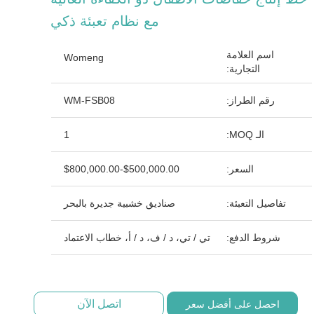
مع نظام تعبئة ذكي
اسم العلامة
Womeng
التجارية:
رقم الطراز:
WM-FSB08
الـ MOQ:
1
السعر:
$500,000.00-$800,000.00
تفاصيل التعبئة:
صناديق خشبية جديرة بالبحر
شروط الدفع:
تي / تي، د / ف، د / أ، خطاب الاعتماد
اتصل الآن
احصل على أفضل سعر