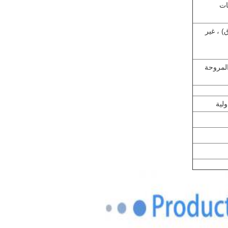
ات
) ، غير
المروحة
ولية