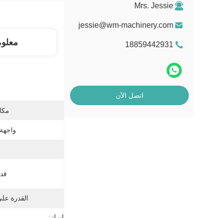
Mrs. Jessie
jessie@wm-machinery.com
معلو
18859442931
اتصل الآن
مكان
واجهة 
قدر
القدرة عل
إبراز: