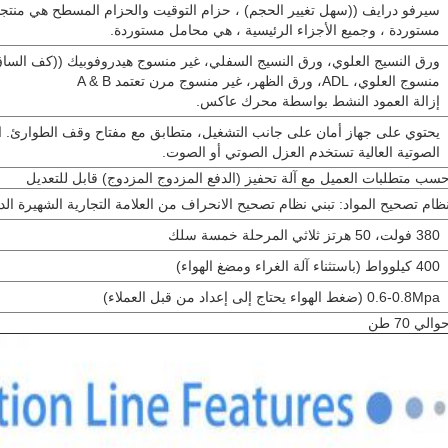
سيرفو درايف ((سهل تغيير الحجم) ، حزام التوقيت والحزام المسطح هي منتج
مستوردة ، وجميع الأجزاء الرئيسية ، هي محامل مستوردة.
ورق النسيج العلوي، ورق النسيج السفلي، غير منسوج هيدروفوبيك ((كف الساق
منسوج العلوي، ADL، ورق الظهر، غير منسوج مرن تعتمد A & B
إزالة العمود النشط بواسطة محرك عاكس.
يحتوي على جهاز أمان على جانب التشغيل، متطابق مع مفتاح وقف الطوارئ. 
الصوتية العالية تستخدم العزل الصوتي أو الصوت.
سب متطلبات العميل مع آلة تحفيز (الدفع المزدوج المزدوج) قابل للتعديل
ظام تصحيح المواد: تبني نظام تصحيح الانحراف من العلامة التجارية الشهيرة الد
380 فولت، 50 هرتز ثلاثي المرحلة خمسة سلك
400 كيلوواط (باستثناء آلة الغراء ومضغ الهواء)
0.6-0.8Mpa (ضغط الهواء يحتاج إلى إعداد من قبل العملاء)
والي 70 طن