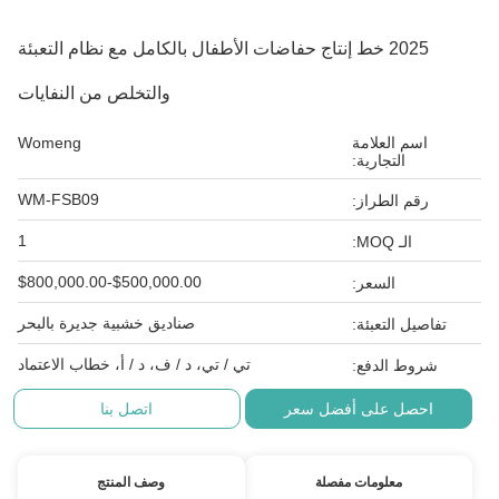
2025 خط إنتاج حفاضات الأطفال بالكامل مع نظام التعبئة
والتخلص من النفايات
اسم العلامة
Womeng
التجارية:
WM-FSB09
رقم الطراز:
1
الـ MOQ:
$500,000.00-$800,000.00
السعر:
صناديق خشبية جديرة بالبحر
تفاصيل التعبئة:
تي / تي، د / ف، د / أ، خطاب الاعتماد
شروط الدفع:
احصل على أفضل سعر
اتصل بنا
معلومات مفصلة
وصف المنتج