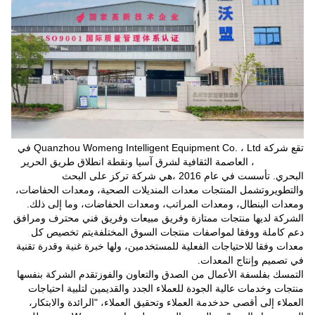
تقع شركة Quanzhou Womeng Intelligent Equipment Co. ، Ltd في
Quanzhou ، العاصمة الثقافية لشرق آسيا ونقطة انطلاق طريق الحرير
البحري. تأسست في عام 2016 ،هي شركة تركز على البحث
والتطويروتشمل المنتجات معدات المنديلات الصحية، ومعدات الحفاضات،
ومعدات البنطال، ومعدات المراتب، ومعدات الحفاضات، وما إلى ذلك.
الشركة لديها منتجات ممتازة وفريق مبيعات وفريق فني محترف ومرافق
دعم كاملة ووفقا لمواصفات منتجات السوق المختلفةيتم تخصيص كل
معدات وفقا للاحتياجات الفعلية للمستخدمين، ولها خبرة غنية وقدرة تقنية
في تصميم وإنتاج المعدات.
التمسك بفلسفة الأعمال من الصدق والتعاون والفوزتقدم الشركة بنفسها
منتجات وخدمات عالية الجودة للعملاء الجدد والقديمين لتلبية احتياجات
العملاء إلى أقصى حدخدمة العملاء وتحقيق العملاء، "الرائدة والابتكار،