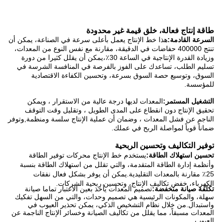
طاقة إنتاج فعالة، خلق قيمة غير محدودة
السرعة القادمة:
هذا خط الإنتاج يعمل بأعلى سرعة في الصناعة، يمكن أن
تنتج 400000 حفاضات في الدقيقة، مقارنة مع نفس النوع من المعدات،
وزيادة القدرة الإنتاجية في الساعة 30٪،يمكن أن يقلل كثيرا من دورة
تسليم الطلب، تساعدك على الفوز بالفرصة في المنافسة الشرسة في
السوق، وتوسيع حصة السوق بسرعة، وتحسين الكفاءة الاقتصادية
للمؤسسة.
التشغيل المستمر:
المعدات لديها درجة عالية من الاستقرار ، ويمكن
تحقيق الإنتاج دون انقطاع على المدى الطويل ، وتقليل وقت التوقف
الناجم عن فشل المعدات ، وضمان أن عملية الإنتاج سلسة ومنظمة,وتوفر
ضماناً قوياً لمواصلة الربح في عملك.
توفير التكاليف وتحسين الربحية
تحسين استهلاك الطاقة:
يستخدم خط الإنتاج محركات توفير الطاقة
وأنظمة إدارة الطاقة المتقدمة، والتي تقلل من استهلاك الطاقة بنسبة
25٪ مقارنة بالمعدات التقليدية.يمكن أن يوفر بشكل فعال نفقات
الكهرباء، خفض تكاليف الإنتاج، وتحسين ربحية الشركات.
تكلفة صيانة منخفضة:
تصميم المعدات يأخذ بعين الاعتبار تماما صيانة
سهلة، والمكونات الرئيسية هي تصميم وحدات، والتي من السهل تفكيك
واستبدال.من خلال نظام التشخيص الذكي، يمكن تحذير العيوب في
المعدات مسبقاً، مما يقلل من تكاليف الصيانة وخسائر الإنتاج الناجمة عن
العيوب.