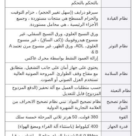
بالتحكم بالتحكم
سيرفو درايف ((سهل تغيير الحجم) ، حزام التوقيت
نظام القيادة
والحزام المسطح هي منتجات مستوردة ، وجميع
الأجزاء الرئيسية ، هي محامل مستوردة.
ورق النسيج العلوي، ورق النسيج السفلي، غير
منسوج هيدروفوبيك ((كف الساق) ، غير منسوج
نظام التوتر
العلوي، ADL، ورق الظهر، غير منسوج مرن تعتمد A
& B
إزالة العمود النشط بواسطة محرك عاكس.
يحتوي على جهاز أمان على جانب التشغيل، متطابق
نظام السلامة
مع مفتاح وقف الطوارئ. المروحة الصوتية العالية
تستخدم العزل الصوتي أو الصوت.
حسب متطلبات العميل مع آلة تحفيز (الدفع المزدوج
نظام التعبئة
المزدوج) قابل للتعديل
نظام تصحيح
نظام تصحيح المواد: تبني نظام تصحيح الانحراف من
المواد
العلامة التجارية الشهيرة الدولية
القوة
380 فولت، 50 هرتز ثلاثي المرحلة خمسة سلك
قدرة الجهاز
400 كيلوواط (باستثناء آلة الغراء ومضغ الهواء)
0.6-0.8Mpa (ضغط الهواء يحتاج إلى إعداد من قبل