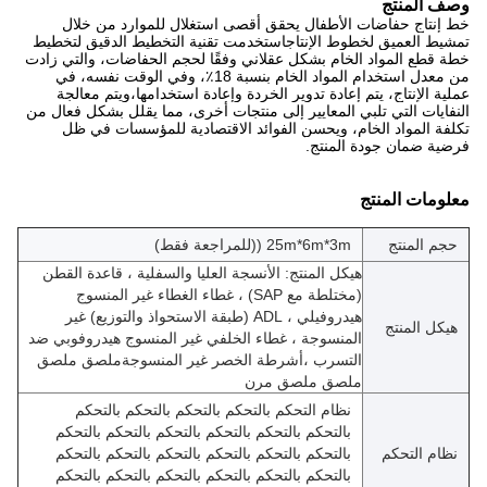
وصف المنتج
خط إنتاج حفاضات الأطفال يحقق أقصى استغلال للموارد من خلال
تمشيط العميق لخطوط الإنتاجاستخدمت تقنية التخطيط الدقيق لتخطيط
خطة قطع المواد الخام بشكل عقلاني وفقًا لحجم الحفاضات، والتي زادت
من معدل استخدام المواد الخام بنسبة 18٪، وفي الوقت نفسه، في
عملية الإنتاج، يتم إعادة تدوير الخردة وإعادة استخدامها،ويتم معالجة
النفايات التي تلبي المعايير إلى منتجات أخرى، مما يقلل بشكل فعال من
تكلفة المواد الخام، ويحسن الفوائد الاقتصادية للمؤسسات في ظل
فرضية ضمان جودة المنتج.
معلومات المنتج
حجم المنتج
25m*6m*3m ((للمراجعة فقط)
هيكل المنتج: الأنسجة العليا والسفلية ، قاعدة القطن
(مختلطة مع SAP) ، غطاء الغطاء غير المنسوج
هيدروفيلي ، ADL (طبقة الاستحواذ والتوزيع) غير
هيكل المنتج
المنسوجة ، غطاء الخلفي غير المنسوج هيدروفوبي ضد
التسرب ،أشرطة الخصر غير المنسوجةملصق ملصق
ملصق ملصق مرن
نظام التحكم بالتحكم بالتحكم بالتحكم بالتحكم
بالتحكم بالتحكم بالتحكم بالتحكم بالتحكم بالتحكم
نظام التحكم
بالتحكم بالتحكم بالتحكم بالتحكم بالتحكم بالتحكم
بالتحكم بالتحكم بالتحكم بالتحكم بالتحكم بالتحكم