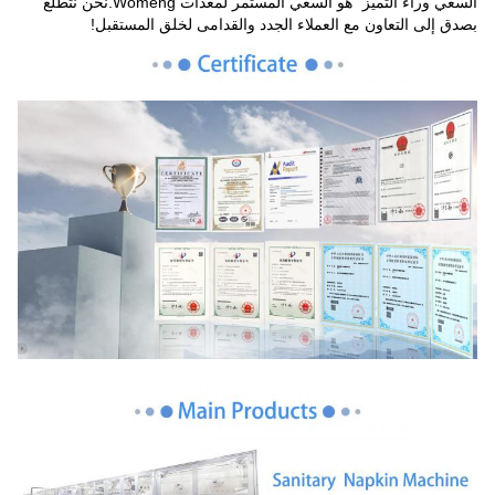
السعي وراء التميز" هو السعي المستمر لمعدات Womeng.نحن نتطلع
بصدق إلى التعاون مع العملاء الجدد والقدامى لخلق المستقبل!