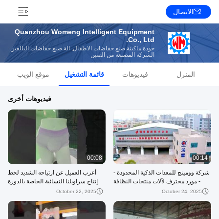
الاتصال
Quanzhou Womeng Intelligent Equipment
Co., Ltd.
جودة ماكينة صنع حفاضات الاطفال, آلة صنع حفاضات البالغين
الشركة المصنعة من الصين
المنزل
فيديوهات
قائمة التشغيل
موقع الويب
فيديوهات أخرى
00:08
00:14
شركة وومينج للمعدات الذكية المحدودة -
أعرب العميل عن ارتياحه الشديد لخط
- مورد محترف لآلات منتجات النظافة
إنتاج سراويلنا النسائية الخاصة بالدورة
الصحية مع شهادات CE و ISO
الشهرية.
October 22, 2025
October 24, 2025