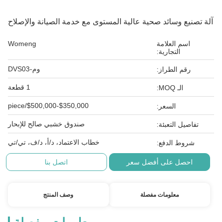
آلة تصنيع وسائد صحية عالية المستوى مع خدمة الصيانة والإصلاح
اسم العلامة
Womeng
التجارية:
وم-DVS03
رقم الطراز:
1 قطعة
الـ MOQ:
$350,000-$500,000/piece
السعر:
صندوق خشبي صالح للإبحار
تفاصيل التعبئة:
خطاب الاعتماد، د/أ، د/ف، تي/تي
شروط الدفع:
احصل على أفضل سعر
اتصل بنا
معلومات مفصلة
وصف المنتج