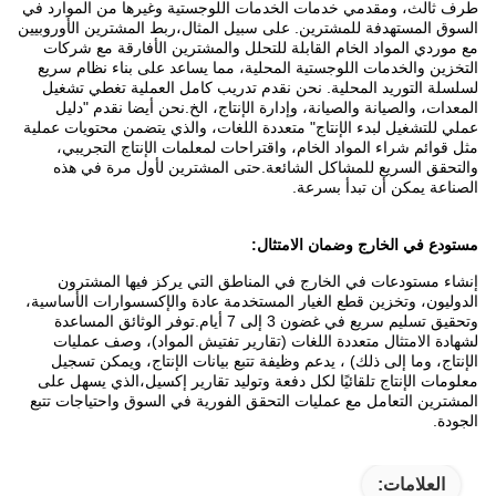
طرف ثالث، ومقدمي خدمات الخدمات اللوجستية وغيرها من الموارد في
السوق المستهدفة للمشترين. على سبيل المثال،ربط المشترين الأوروبيين
مع موردي المواد الخام القابلة للتحلل والمشترين الأفارقة مع شركات
التخزين والخدمات اللوجستية المحلية، مما يساعد على بناء نظام سريع
لسلسلة التوريد المحلية. نحن نقدم تدريب كامل العملية تغطي تشغيل
المعدات، والصيانة والصيانة، وإدارة الإنتاج، الخ.نحن أيضا نقدم "دليل
عملي للتشغيل لبدء الإنتاج" متعددة اللغات، والذي يتضمن محتويات عملية
مثل قوائم شراء المواد الخام، واقتراحات لمعلمات الإنتاج التجريبي،
والتحقق السريع للمشاكل الشائعة.حتى المشترين لأول مرة في هذه
الصناعة يمكن أن تبدأ بسرعة.
مستودع في الخارج وضمان الامتثال:
إنشاء مستودعات في الخارج في المناطق التي يركز فيها المشترون
الدوليون، وتخزين قطع الغيار المستخدمة عادة والإكسسوارات الأساسية،
وتحقيق تسليم سريع في غضون 3 إلى 7 أيام.توفر الوثائق المساعدة
لشهادة الامتثال متعددة اللغات (تقارير تفتيش المواد)، وصف عمليات
الإنتاج، وما إلى ذلك) ، يدعم وظيفة تتبع بيانات الإنتاج، ويمكن تسجيل
معلومات الإنتاج تلقائيًا لكل دفعة وتوليد تقارير إكسيل،الذي يسهل على
المشترين التعامل مع عمليات التحقق الفورية في السوق واحتياجات تتبع
الجودة.
العلامات: