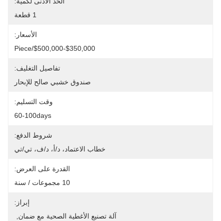
الحد الأدنى لكمية:
1 قطعة
الأسعار:
$350,000-$500,000/piece
تفاصيل التغليف:
صندوق خشبي صالح للإبحار
وقت التسليم:
60-100days
شروط الدفع:
خطاب الاعتماد، د/أ، د/ف، تي/تي
القدرة على العرض:
10 مجموعات / سنة
إبراز:
آلة تصنيع الأغطية الصحية مع ضمان
, 