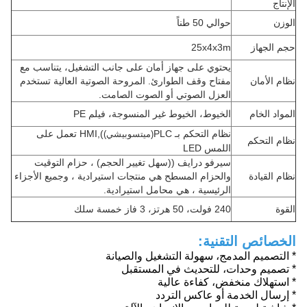
الإنتاج
الوزن
حوالي 50 طناً
حجم الجهاز
25x4x3m
يحتوي على جهاز أمان على جانب التشغيل، يتناسب مع
نظام الأمان
مفتاح وقف الطوارئ. المروحة الصوتية العالية تستخدم
العزل الصوتي أو الصوت الصامت.
المواد الخام
الخيوط، الخيوط غير المنسوجة، فيلم PE
نظام التحكم بـ PLC
),HMI تعمل على
(ميتسوبيشي)
نظام التحكم
اللمس LED
سيرفو درايف ((سهل تغيير الحجم) ، حزام التوقيت
نظام القيادة
والحزام المسطح هي منتجات استيرادية ، وجميع الأجزاء
الرئيسية ، هي محامل استيرادية.
القوة
240 فولت، 50 هرتز، 3 فاز خمسة سلك
الخصائص التقنية:
* التصميم المدمج، سهولة التشغيل والصيانة
* تصميم وحدات، للتحديث في المستقبل
* استهلاك منخفض، كفاءة عالية
* إرسال الخدمة أو عاكس التردد