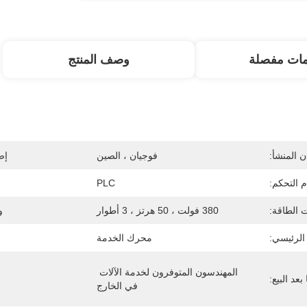
مات مفصلة
وصف المنتج
 المنشأ:
فوجيان ، الصين
إص
 التحكم:
PLC
 الطاقة:
380 فولت ، 50 هرتز ، 3 أطوار
و
الرئيسي:
محرك الخدمة
المهندسون المتوفرون لخدمة الآلات 
عد البيع:
في الخارج