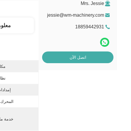
Mrs. Jessie
jessie@wm-machinery.com
معلو
18859442931
اتصل الآن
مكان
نظام
إمدادات
المحرك 
خدمة ما ب