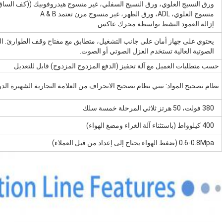
ورق النسيج العلوي، ورق النسيج السفلي، غير منسوج هيدروفوبيك ((كف الساق)
منسوج العلوي، ADL، ورق الظهر، غير منسوج مرن تعتمد A & B
إزالة العمود النشط بواسطة محرك عاكس.
يحتوي على جهاز أمان على جانب التشغيل، متطابق مع مفتاح وقف الطوارئ. ا
الصوتية العالية تستخدم العزل الصوتي أو الصوت.
حسب متطلبات العميل مع آلة تحفيز (الدفع المزدوج المزدوج) قابل للتعديل
نظام تصحيح المواد: تبني نظام تصحيح الانحراف من العلامة التجارية الشهيرة الدو
380 فولت، 50 هرتز ثلاثي المرحلة خمسة سلك
400 كيلوواط (باستثناء آلة الغراء ومضغ الهواء)
0.6-0.8Mpa (ضغط الهواء يحتاج إلى إعداد من قبل العملاء)