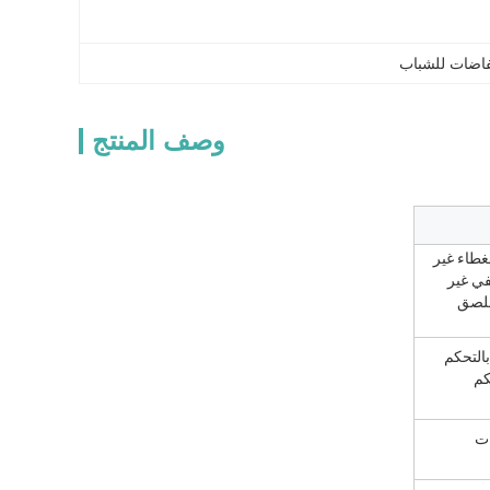
فاضات للشباب
وصف المنتج
 القطن (مختلطة مع SAP) ، غطاء الغطاء غير
لخلفي غير
ملصق
بالتحكم
كم
ات