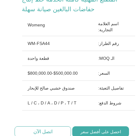
حفاضات البالغين صيانة سهلة
اسم العلامة
Womeng
التجارية:
رقم الطراز:
WM-FSA44
الـ MOQ:
قطعة واحدة
السعر:
$500,000.00-$800,000.00
تفاصيل التعبئة:
صندوق خشبي صالح للإبحار
شروط الدفع:
L / C ، D / A ، D / P ، T / T
اتصل الآن
احصل على أفضل سعر