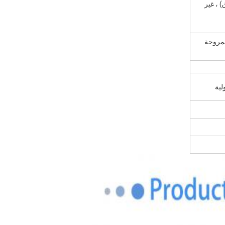
 ، غير
لمروحة
لية