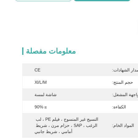
معلومات مفصلة
دار الشهادات:
CE
حجم المنتج:
Xl/l/m
اجهة المشغل:
شاشة لمسة
الكفاءة:
≥ 90%
النسيج غير المنسوج ، فيلم PE ، لب 
المواد الخام:
الزغب ، SAP ، حزام مرن ، شريط 
أمامي ، شريط جانبي