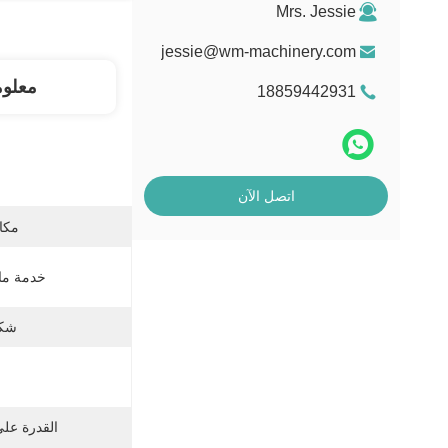
Mrs. Jessie
jessie@wm-machinery.com
معلو
18859442931
اتصل الآن
مكان
خدمة ما ب
شكل
القدرة عل