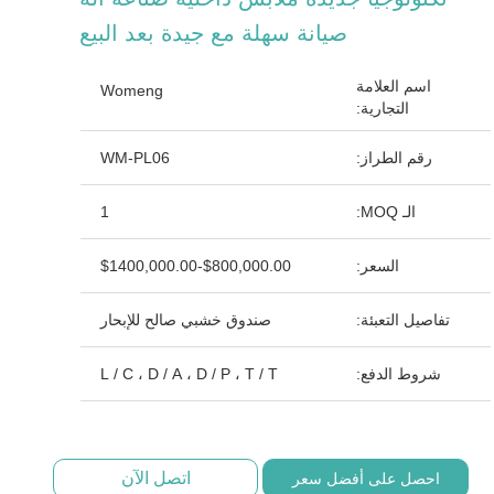
صيانة سهلة مع جيدة بعد البيع
اسم العلامة
Womeng
التجارية:
رقم الطراز:
WM-PL06
الـ MOQ:
1
السعر:
$800,000.00-$1400,000.00
تفاصيل التعبئة:
صندوق خشبي صالح للإبحار
شروط الدفع:
L / C ، D / A ، D / P ، T / T
اتصل الآن
احصل على أفضل سعر