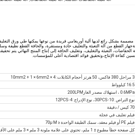
يديةجهاز القطع من آلة التعبئة والتغليف حادة ومستقرة، والحافة القطع نظيفة و
ية الحفاضات، التعبئة والتغليف، وتغليف الحافة إلى إنتاج المنتج النهائي يتم ت
سين كفاءة الإنتاج،وتحقيق فوائد اقتصادية أعلى للمؤسسات.
3 مراحل 380 فاكس، 50 هرتز أحجام الكابلات: 4 × 10mm2 + 1 × 6mm2
16.5 كيلوواط
0.6MPa ، استهلاك مصدر الغاز200LPM
نوع التراص :10-30PCS، نوع الإدراج: 4-12PCS
70 كيس / دقيقة
فيلم تغليف في عجلة
فيلم PE أو فيلم معقد، سمك الطبقة الواحدة ≤ 70μ M
كل صفحة خطأ مطبوع ± 1 ملم، تحتوي على علامة ملونة 3 ملم × 3 ملم على الأقل