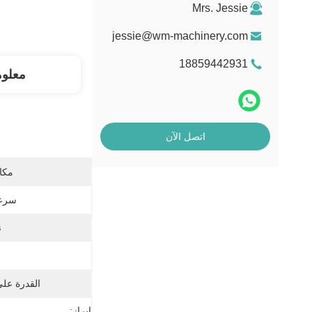
Mrs. Jessie
jessie@wm-machinery.com
18859442931
معلو
اتصل الآن
مكان
سرعة
ن
القدرة عل
إبراز: