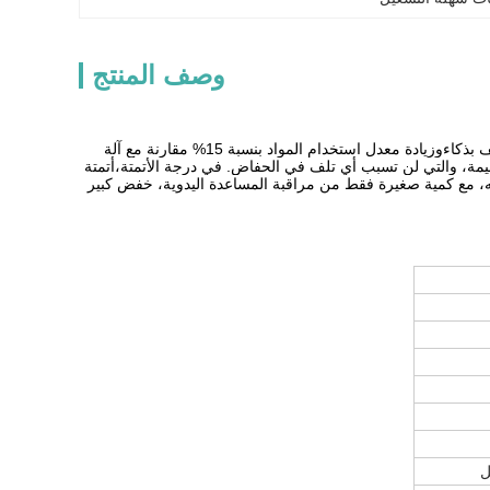
وصف المنتج
هذه آلة تعبئة الحفاضات مصممة بشكل رائع لديها آلية أوريغامي فريدة من نوعها يمكنها طي ورق التغليف بذكاءوزيادة معدل استخدام المواد بنسبة 15% مقارنة مع آلة
سليمة، والتي لن تسبب أي تلف في الحفاض. في درجة الأتمتة،أتمتة
حقيقه، مع كمية صغيرة فقط من مراقبة المساعدة اليدوية، خفض كبير