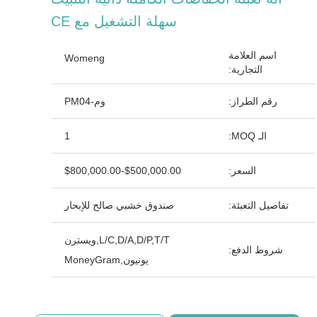
سهلة التشغيل مع CE
اسم العلامة
Womeng
التجارية:
رقم الطراز:
وم-PM04
الـ MOQ:
1
السعر:
$500,000.00-$800,000.00
تفاصيل التعبئة:
صندوق خشبي صالح للإبحار
L/C,D/A,D/P,T/T,ويسترن
شروط الدفع:
يونيون,MoneyGram