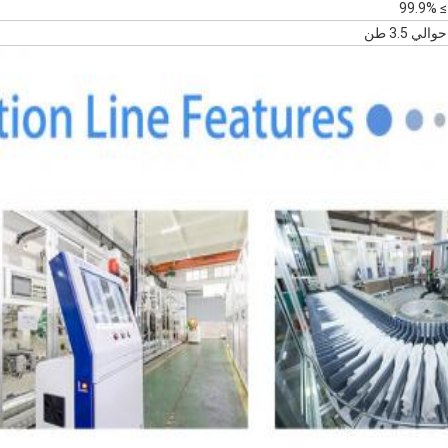
≥ 99.9%
حوالي 3.5 طن