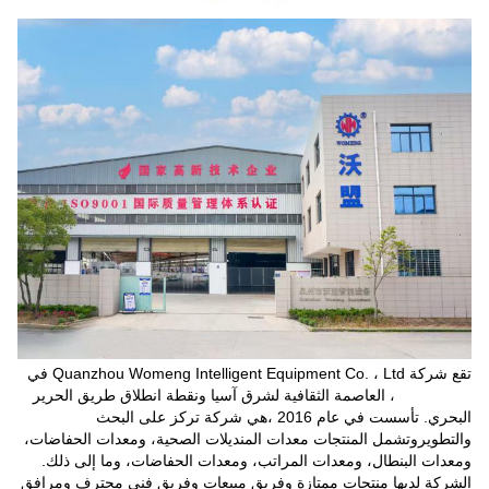
تقع شركة Quanzhou Womeng Intelligent Equipment Co. ، Ltd في
Quanzhou ، العاصمة الثقافية لشرق آسيا ونقطة انطلاق طريق الحرير
البحري. تأسست في عام 2016 ،هي شركة تركز على البحث
والتطويروتشمل المنتجات معدات المنديلات الصحية، ومعدات الحفاضات،
ومعدات البنطال، ومعدات المراتب، ومعدات الحفاضات، وما إلى ذلك.
الشركة لديها منتجات ممتازة وفريق مبيعات وفريق فني محترف ومرافق