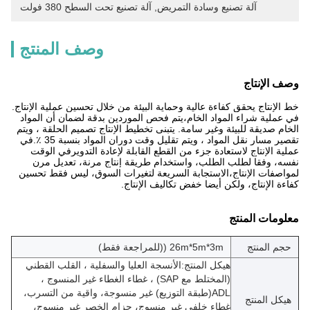
آلة تصنيع وسادة التمريض
, 
آلة تصنيع تحت السطح 380 فولت
وصف المنتج
وصف الإنتاج
خط الإنتاج يحقق كفاءة عالية وحماية البيئة من خلال تحسين عملية الإنتاج.
في عملية شراء المواد الخام،يتم فحص الموردين بدقة لضمان أن المواد
الخام صديقة للبيئة وغير سامة. يتبنى تخطيط الإنتاج تصميم الحلقة ، ويتم
تقصير مسار نقل المواد ، ويتم تقليل وقت دوران المواد بنسبة 35 ٪.في
عملية الإنتاج لاستعادة جزء من القطع القابلة لإعادة التدويرفي الوقت
نفسه، وفقا لطلب الطلب، واستخدام طريقة إنتاج مرنة، تعديل مرن
لمواصفات الإنتاج،الاستجابة السريعة لتغيرات السوق، ليس فقط تحسين
كفاءة الإنتاج، ولكن أيضا خفض تكاليف الإنتاج.
معلومات المنتج
حجم المنتج
26m*5m*3m ((للمراجعة فقط)
هيكل المنتج:
الأنسجة العليا والسفلية ، القلب القطني
(المختلط مع SAP) ، غطاء الغطاء غير المنسوج ،
ADL
(طبقة التوزيع) غير منسوجة، واقية من التسرب،
هيكل المنتج
غطاء خلفي غير منسوج، حزام الخصر غير منسوج،