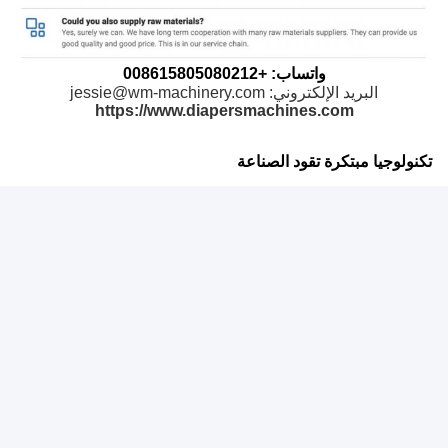
واتساب: +008615805080212
البريد الإلكتروني: jessie@wm-machinery.com
https://www.diapersmachines.com
تكنولوجيا مبتكرة تقود الصناعة
القدرة على تطبيق المواد الجديدة:
يمكن أن تتكيف بسرعة مع إنتاج
ومعالجة المواد الخام الجديدة، وتساعد الشركات على إطلاق منتجات
مبتكرة.استخدام الأقمشة غير المنسوجة القابلة للنفس الجديدة لتحسين
نفوذ الهواء، استخدام عوامل امتصاص المياه عالية الكفاءة لتعزيز أداء
امتصاص المياه. استمر في استكشاف تطبيق المواد الجديدة،بحيث أداء
المنتج للشركة متقدمة على السوق، لتلبية احتياجات المستهلكين من أجل
رعاية عالية الجودة MATS.
تخصيص المنتج الشخصي:
دعم تخصيص المنتج الشخصي لتلبية الاحتياجات
المتنوعة للعملاء المختلفين. يمكن للشركات إنتاج وسائد التمريض ذات
وظائف خاصة وفقًا لتعليقات السوق ،مثل إضافة عوامل مضادة للبكتيريا،
تصميم مكافحة الجروح الخ. يمكن أن يبتكر أيضًا في مظهر المنتج وحجمها
وتعبئتها لمساعدة الشركات على إنشاء منتجات مميزة وتعزيز قدرة العلامة
التجارية على المنافسة.