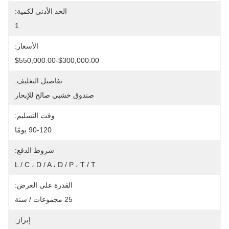
الحد الأدنى لكمية:
1
الأسعار:
$300,000.00-$550,000.00
تفاصيل التغليف:
صندوق خشبي صالح للإبحار
وقت التسليم:
90-120 يومًا
شروط الدفع:
L / C ، D / A ، D / P ، T / T
القدرة على العرض:
25 مجموعات / سنة
إبراز: