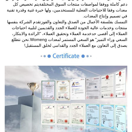
دعم كاملة ووفقا لمواصفات منتجات السوق المختلفةيتم تخصيص كل
معدات وفقا للاحتياجات الفعلية للمستخدمين، ولها خبرة غنية وقدرة تقنية
في تصميم وإنتاج المعدات.
التمسك بفلسفة الأعمال من الصدق والتعاون والفوزتقدم الشركة بنفسها
منتجات وخدمات عالية الجودة للعملاء الجدد والقديمين لتلبية احتياجات
العملاء إلى أقصى حدخدمة العملاء وتحقيق العملاء، "الرائدة والابتكار،
السعي وراء التميز" هو السعي المستمر لمعدات Womeng.نحن نتطلع
بصدق إلى التعاون مع العملاء الجدد والقدامى لخلق المستقبل!