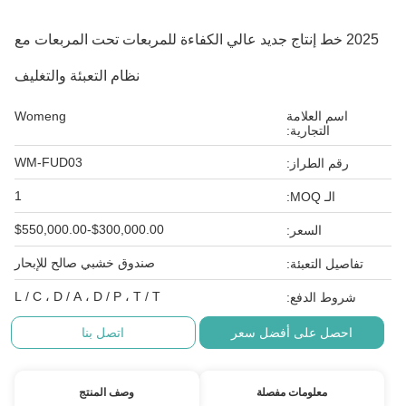
2025 خط إنتاج جديد عالي الكفاءة للمربعات تحت المربعات مع
نظام التعبئة والتغليف
اسم العلامة
Womeng
التجارية:
WM-FUD03
رقم الطراز:
1
الـ MOQ:
$300,000.00-$550,000.00
السعر:
صندوق خشبي صالح للإبحار
تفاصيل التعبئة:
L / C ، D / A ، D / P ، T / T
شروط الدفع:
احصل على أفضل سعر
اتصل بنا
معلومات مفصلة
وصف المنتج