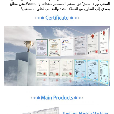
السعي وراء التميز" هو السعي المستمر لمعدات Womeng.نحن نتطلع
بصدق إلى التعاون مع العملاء الجدد والقدامى لخلق المستقبل!