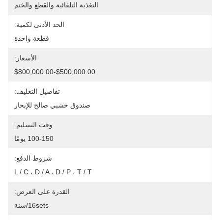
التغذية التلقائية والقطع والختم
الحد الأدنى لكمية:
قطعة واحدة
الأسعار:
$500,000.00-$800,000.00
تفاصيل التغليف:
صندوق خشبي صالح للإبحار
وقت التسليم:
100-150 يومًا
شروط الدفع:
L / C ، D / A ، D / P ، T / T
القدرة على العرض:
16sets/سنة