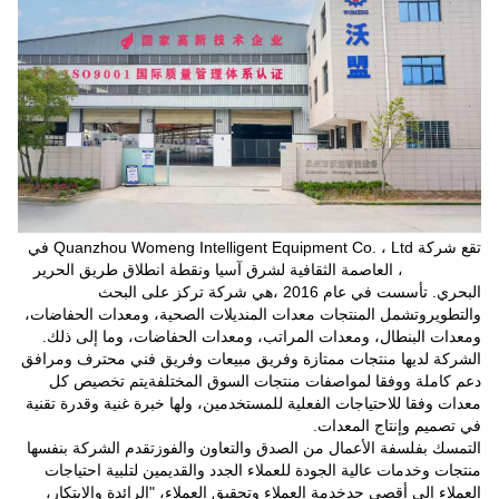
تقع شركة Quanzhou Womeng Intelligent Equipment Co. ، Ltd في
Quanzhou ، العاصمة الثقافية لشرق آسيا ونقطة انطلاق طريق الحرير
البحري. تأسست في عام 2016 ،هي شركة تركز على البحث
والتطويروتشمل المنتجات معدات المنديلات الصحية، ومعدات الحفاضات،
ومعدات البنطال، ومعدات المراتب، ومعدات الحفاضات، وما إلى ذلك.
الشركة لديها منتجات ممتازة وفريق مبيعات وفريق فني محترف ومرافق
دعم كاملة ووفقا لمواصفات منتجات السوق المختلفةيتم تخصيص كل
معدات وفقا للاحتياجات الفعلية للمستخدمين، ولها خبرة غنية وقدرة تقنية
في تصميم وإنتاج المعدات.
التمسك بفلسفة الأعمال من الصدق والتعاون والفوزتقدم الشركة بنفسها
منتجات وخدمات عالية الجودة للعملاء الجدد والقديمين لتلبية احتياجات
العملاء إلى أقصى حدخدمة العملاء وتحقيق العملاء، "الرائدة والابتكار،