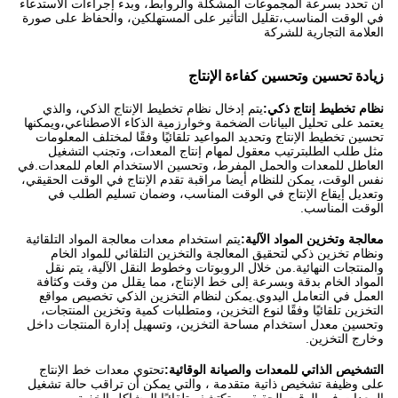
أن تحدد بسرعة المجموعات المشكلة والروابط، وبدء إجراءات الاستدعاء
في الوقت المناسب،تقليل التأثير على المستهلكين، والحفاظ على صورة
العلامة التجارية للشركة
زيادة تحسين وتحسين كفاءة الإنتاج
نظام تخطيط إنتاج ذكي:
يتم إدخال نظام تخطيط الإنتاج الذكي، والذي
يعتمد على تحليل البيانات الضخمة وخوارزمية الذكاء الاصطناعي،ويمكنها
تحسين تخطيط الإنتاج وتحديد المواعيد تلقائيًا وفقًا لمختلف المعلومات
مثل طلب الطلبترتيب معقول لمهام إنتاج المعدات، وتجنب التشغيل
العاطل للمعدات والحمل المفرط، وتحسين الاستخدام العام للمعدات.في
نفس الوقت، يمكن للنظام أيضا مراقبة تقدم الإنتاج في الوقت الحقيقي،
وتعديل إيقاع الإنتاج في الوقت المناسب، وضمان تسليم الطلب في
الوقت المناسب.
معالجة وتخزين المواد الآلية:
يتم استخدام معدات معالجة المواد التلقائية
ونظام تخزين ذكي لتحقيق المعالجة والتخزين التلقائي للمواد الخام
والمنتجات النهائية.من خلال الروبوتات وخطوط النقل الآلية، يتم نقل
المواد الخام بدقة وبسرعة إلى خط الإنتاج، مما يقلل من وقت وكثافة
العمل في التعامل اليدوي.يمكن لنظام التخزين الذكي تخصيص مواقع
التخزين تلقائيًا وفقًا لنوع التخزين، ومتطلبات كمية وتخزين المنتجات،
وتحسين معدل استخدام مساحة التخزين، وتسهيل إدارة المنتجات داخل
وخارج التخزين.
التشخيص الذاتي للمعدات والصيانة الوقائية:
تحتوي معدات خط الإنتاج
على وظيفة تشخيص ذاتية متقدمة ، والتي يمكن أن تراقب حالة تشغيل
المعدات في الوقت الحقيقي وتكتشف تلقائيًا المشاكل الخفية