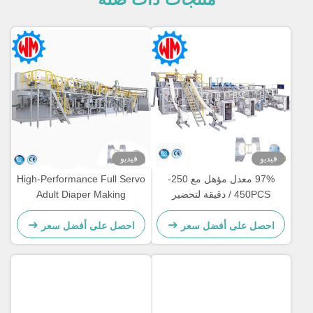
فيديو
فيديو
97% معدل مؤهل مع 250-
High-Performance Full Servo
450PCS / دقيقة لتحضير
Adult Diaper Making
حفاضات الكبار
Machine for Large-Scale
Production Needs
احصل على أفضل سعر
احصل على أفضل سعر