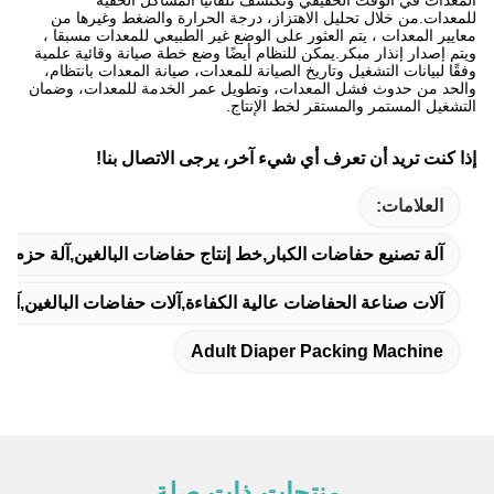
للمعدات.من خلال تحليل الاهتزاز، درجة الحرارة والضغط وغيرها من
معايير المعدات ، يتم العثور على الوضع غير الطبيعي للمعدات مسبقا ،
ويتم إصدار إنذار مبكر.يمكن للنظام أيضًا وضع خطة صيانة وقائية علمية
وفقًا لبيانات التشغيل وتاريخ الصيانة للمعدات، صيانة المعدات بانتظام،
والحد من حدوث فشل المعدات، وتطويل عمر الخدمة للمعدات، وضمان
التشغيل المستمر والمستقر لخط الإنتاج.
إذا كنت تريد أن تعرف أي شيء آخر، يرجى الاتصال بنا!
العلامات:
آلة تصنيع حفاضات الكبار,خط إنتاج حفاضات البالغين,آلة حزم ح
آلات صناعة الحفاضات عالية الكفاءة,آلات حفاضات البالغين,آلا
Adult Diaper Packing Machine
منتجات ذات صلة