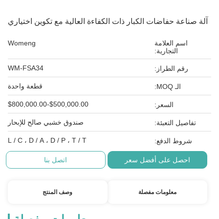
آلة صناعة حفاضات الكبار ذات الكفاءة العالية مع تكوين اختياري
اسم العلامة
Womeng
التجارية:
WM-FSA34
رقم الطراز:
قطعة واحدة
الـ MOQ:
$500,000.00-$800,000.00
السعر:
صندوق خشبي صالح للإبحار
تفاصيل التعبئة:
L / C ، D / A ، D / P ، T / T
شروط الدفع:
احصل على أفضل سعر
اتصل بنا
معلومات مفصلة
وصف المنتج