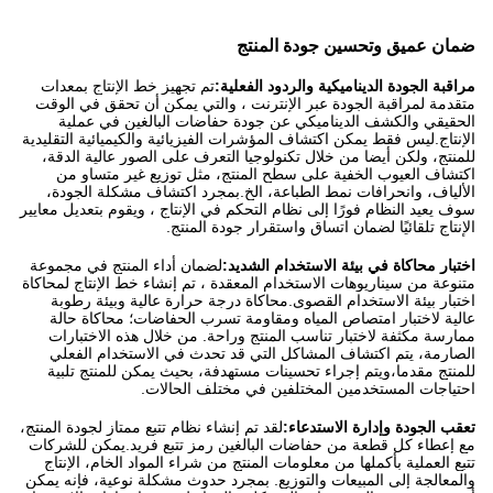
ضمان عميق وتحسين جودة المنتج
مراقبة الجودة الديناميكية والردود الفعلية:
تم تجهيز خط الإنتاج بمعدات
متقدمة لمراقبة الجودة عبر الإنترنت ، والتي يمكن أن تحقق في الوقت
الحقيقي والكشف الديناميكي عن جودة حفاضات البالغين في عملية
الإنتاج.ليس فقط يمكن اكتشاف المؤشرات الفيزيائية والكيميائية التقليدية
للمنتج، ولكن أيضا من خلال تكنولوجيا التعرف على الصور عالية الدقة،
اكتشاف العيوب الخفية على سطح المنتج، مثل توزيع غير متساو من
الألياف، وانحرافات نمط الطباعة، الخ.بمجرد اكتشاف مشكلة الجودة،
سوف يعيد النظام فورًا إلى نظام التحكم في الإنتاج ، ويقوم بتعديل معايير
الإنتاج تلقائيًا لضمان اتساق واستقرار جودة المنتج.
اختبار محاكاة في بيئة الاستخدام الشديد:
لضمان أداء المنتج في مجموعة
متنوعة من سيناريوهات الاستخدام المعقدة ، تم إنشاء خط الإنتاج لمحاكاة
اختبار بيئة الاستخدام القصوى.محاكاة درجة حرارة عالية وبيئة رطوبة
عالية لاختبار امتصاص المياه ومقاومة تسرب الحفاضات؛ محاكاة حالة
ممارسة مكثفة لاختبار تناسب المنتج وراحة. من خلال هذه الاختبارات
الصارمة، يتم اكتشاف المشاكل التي قد تحدث في الاستخدام الفعلي
للمنتج مقدما،ويتم إجراء تحسينات مستهدفة، بحيث يمكن للمنتج تلبية
احتياجات المستخدمين المختلفين في مختلف الحالات.
تعقب الجودة وإدارة الاستدعاء:
لقد تم إنشاء نظام تتبع ممتاز لجودة المنتج،
مع إعطاء كل قطعة من حفاضات البالغين رمز تتبع فريد.يمكن للشركات
تتبع العملية بأكملها من معلومات المنتج من شراء المواد الخام، الإنتاج
والمعالجة إلى المبيعات والتوزيع. بمجرد حدوث مشكلة نوعية، فإنه يمكن