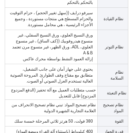
بالتحكم بالتحكم
سيرفو درايف ((سهل تغيير الحجم) ، حزام التوقيت
نظام القيادة
والحزام المسطح هي منتجات مستوردة ، وجميع
الأجزاء الرئيسية ، هي محامل مستوردة.
ورق النسيج العلوي، ورق النسيج السفلي، غير
منسوج هيدروفوبيك ((كف الساق) ، غير منسوج
نظام التوتر
العلوي، ADL، ورق الظهر، غير منسوج مرن تعتمد
A & B
إزالة العمود النشط بواسطة محرك عاكس.
يحتوي على جهاز أمان على جانب التشغيل،
نظام
متطابق مع مفتاح وقف الطوارئ. المروحة الصوتية
السلامة
العالية تستخدم العزل الصوتي أو الصوت.
حسب متطلبات العميل مع آلة تحفيز (الدفع المزدوج
نظام التعبئة
المزدوج) قابل للتعديل
نظام تصحيح
نظام تصحيح المواد: تبني نظام تصحيح الانحراف من
المواد
العلامة التجارية الشهيرة الدولية
القوة
380 فولت، 50 هرتز ثلاثي المرحلة خمسة سلك
قدرة الجهاز
400 كيلوواط (باستثناء آلة الغراء ومضغ الهواء)