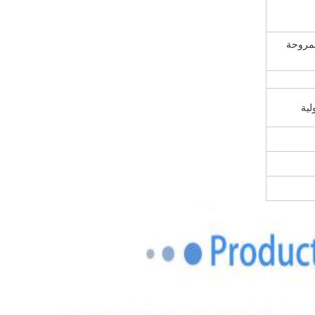
لمروحة
لية