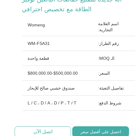
الطاقة مع تخصيص احترافي
اسم العلامة
Womeng
التجارية:
رقم الطراز:
WM-FSA31
الـ MOQ:
قطعة واحدة
السعر:
$500,000.00-$800,000.00
تفاصيل التعبئة:
صندوق خشبي صالح للإبحار
شروط الدفع:
L / C ، D / A ، D / P ، T / T
اتصل الآن
احصل على أفضل سعر