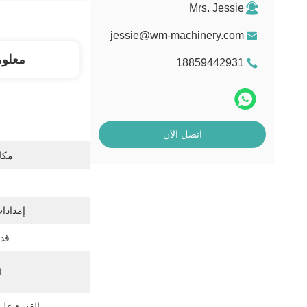
Mrs. Jessie
jessie@wm-machinery.com
معلو
18859442931
اتصل الآن
مكان
إمدادات
قدر
ا
القدرة عل