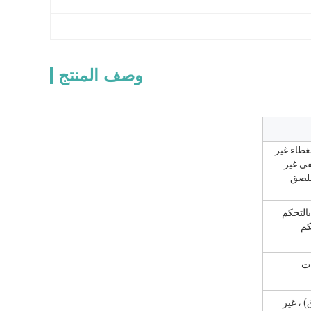
وصف المنتج
 القطن (مختلطة مع SAP) ، غطاء الغطاء غير
لخلفي غير
ملصق
بالتحكم
كم
ات
 ، غير