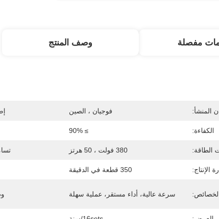
مات مفصلة
وصف المنتج
 المنشأ:
فوجيان ، الصين
إص
الكفاءة:
≥ 90%
 الطاقة:
380 فولت ، 50 هرتز
تسام
ة الإنتاج:
350 قطعة في الدقيقة
لخصائص:
سرعة عالية، أداء مستقر، عملية سهلة
وظ
ى العرض:
16sets/سنة