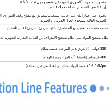
منسوج العلوي، ADL، ورق الظهر، غير منسوج مرن تعتمد A & B
إزالة العمود النشط بواسطة محرك عاكس.
يحتوي على جهاز أمان على جانب التشغيل، متطابق مع مفتاح وقف الطوارئ. ا
الصوتية العالية تستخدم العزل الصوتي أو الصوت.
حسب متطلبات العميل مع آلة تحفيز (الدفع المزدوج المزدوج) قابل للتعديل
نظام تصحيح المواد: تبني نظام تصحيح الانحراف من العلامة التجارية الشهيرة الدو
380 فولت، 50 هرتز ثلاثي المرحلة خمسة سلك
400 كيلوواط (باستثناء آلة الغراء ومضغ الهواء)
0.6-0.8Mpa (ضغط الهواء يحتاج إلى إعداد من قبل العملاء)