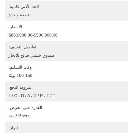
الحد الأدنى لكمية:
قطعة واحدة
الأسعار:
$500,000.00-$800,000.00
تفاصيل التغليف:
صندوق خشبي صالح للإبحار
وقت التسليم:
100-150 يومًا
شروط الدفع:
L / C ، D / A ، D / P ، T / T
القدرة على العرض:
16sets/سنة
إبراز: