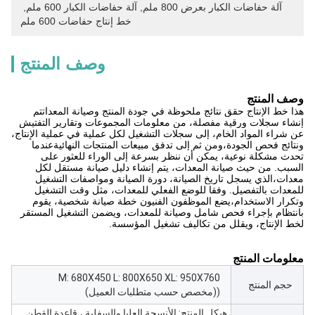
آلة حفاضات الكبار بعرض 800 ملم
, 
آلة حفاضات الكبار 600 ملم
, 
خط إنتاج حفاضات 600 ملم
وصف المنتج
وصف المنتج
هذا خط الإنتاج حقق نتائج ملحوظة في جودة المنتج وصيانة المعداتتم
إنشاء سجلات ورقية مفصلة، من معلومات المجموعات وتقارير التفتيش
عن شراء المواد الخام، إلى سجلات التشغيل لكل عملية في عملية الإنتاج،
ونتائج فحص الجودة،ومن ثم إلى تدفق مبيعات المنتجات النهائيةعندما
تحدث مشكلة نوعية، يمكن أن ننظر بسرعة إلى الوراء للعثور على
السبب. من حيث صيانة المعدات، يتم إنشاء دليل صيانة مستقل لكل
معدات،الذي يسجل تاريخ الصيانة، دورة الصيانة ومواصفات التشغيل
للمعدات بالتفصيل. وفقا للوضع الفعلي للمعدات، مثل وقت التشغيل
وتكرار الاستخدام،يضع الموظفون الفنيون خطة صيانة شخصية، يقوم
بانتظام بإجراء فحص شامل وصيانة للمعدات، ويضمن التشغيل المستقر
لخط الإنتاج، ويقلل من تكاليف تشغيل المؤسسة.
معلومات المنتج
M: 680X450 L: 800X650 XL: 950X760
حجم المنتج
((مخصص حسب متطلبات العميل)
هيكل المنتج: الأنسجة العليا والسفلية ، قاعدة القطن