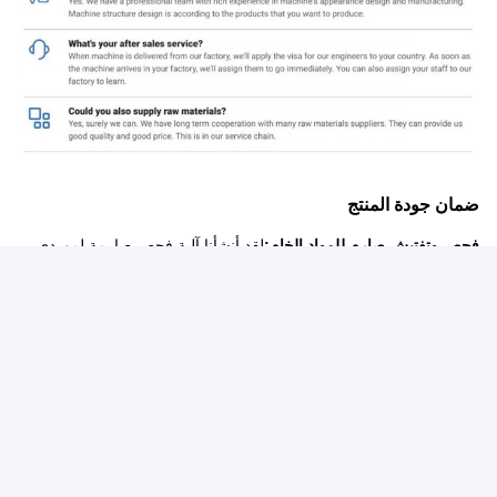
ضمان جودة المنتج
فحص وتفتيش صارم للمواد الخام:
لقد أنشأنا آلية فحص صارمة لموردي
المواد الخام، ونعمل فقط مع الموردين ذوي السمعة الجيدة والجودة
المستقرة.قبل أن تدخل كل دفعة من المواد الخام إلى المصنع، يجب أن
يمر بإجراءات تفتيش صارمة متعددة، بما في ذلك اختبار الخصائص
الفيزيائية، وتحليل التكوين الكيميائي، الخ.لضمان أن المواد الخام تلبي
معايير جودة عالية وضمان جودة المنتج من المصدر.
تعزيز قوة المنتج ومتانته:
الابتكار في عملية الإنتاج لتعزيز القوة الشاملة
والمتانة لحفاضات البالغين من خلال تحسين طريقة نسج الألياف والعملية
اللاصقة لللصق الساخن.المنتج ليس سهلاً للكسر والتشوه، ولا يزال
بإمكانه الحفاظ على أداء جيد في عملية الارتداء والأنشطة لعدة مرات ،
مما يطيل عمر الخدمة للمنتج ويقلل من تكلفة الاستخدام للمستهلكين.
سيطرة صارمة على الرائحة:
الاهتمام بمشكلة رائحة حفاضات البالغين،