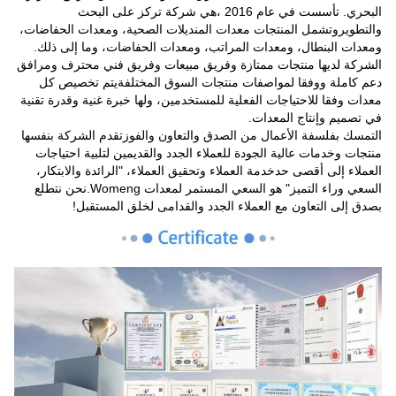
البحري. تأسست في عام 2016 ،هي شركة تركز على البحث
والتطويروتشمل المنتجات معدات المنديلات الصحية، ومعدات الحفاضات،
ومعدات البنطال، ومعدات المراتب، ومعدات الحفاضات، وما إلى ذلك.
الشركة لديها منتجات ممتازة وفريق مبيعات وفريق فني محترف ومرافق
دعم كاملة ووفقا لمواصفات منتجات السوق المختلفةيتم تخصيص كل
معدات وفقا للاحتياجات الفعلية للمستخدمين، ولها خبرة غنية وقدرة تقنية
في تصميم وإنتاج المعدات.
التمسك بفلسفة الأعمال من الصدق والتعاون والفوزتقدم الشركة بنفسها
منتجات وخدمات عالية الجودة للعملاء الجدد والقديمين لتلبية احتياجات
العملاء إلى أقصى حدخدمة العملاء وتحقيق العملاء، "الرائدة والابتكار،
السعي وراء التميز" هو السعي المستمر لمعدات Womeng.نحن نتطلع
بصدق إلى التعاون مع العملاء الجدد والقدامى لخلق المستقبل!