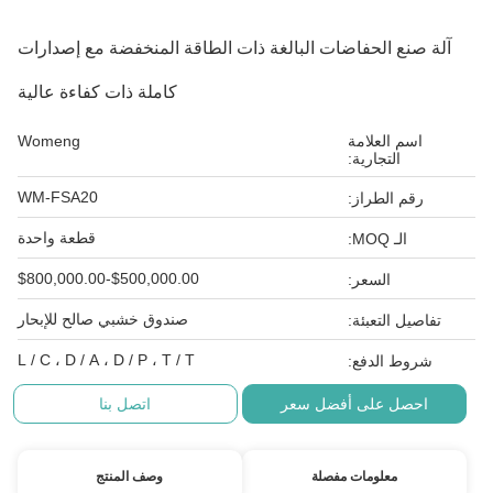
آلة صنع الحفاضات البالغة ذات الطاقة المنخفضة مع إصدارات
كاملة ذات كفاءة عالية
اسم العلامة
Womeng
التجارية:
WM-FSA20
رقم الطراز:
قطعة واحدة
الـ MOQ:
$500,000.00-$800,000.00
السعر:
صندوق خشبي صالح للإبحار
تفاصيل التعبئة:
L / C ، D / A ، D / P ، T / T
شروط الدفع:
احصل على أفضل سعر
اتصل بنا
معلومات مفصلة
وصف المنتج