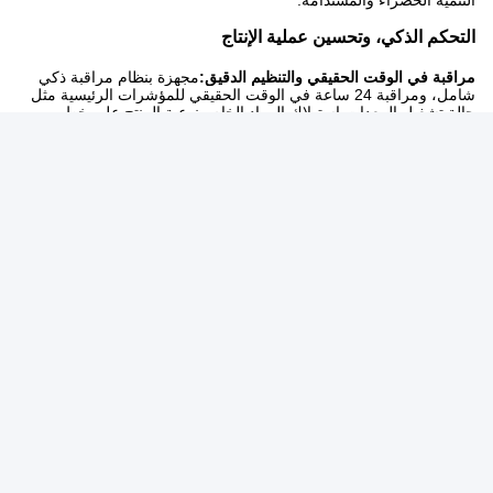
التحكم الذكي، وتحسين عملية الإنتاج
مراقبة في الوقت الحقيقي والتنظيم الدقيق:
مجهزة بنظام مراقبة ذكي
شامل، ومراقبة 24 ساعة في الوقت الحقيقي للمؤشرات الرئيسية مثل
حالة تشغيل المعدات،استهلاك المواد الخام ونوعية المنتج على خط
الإنتاجفي حالة وجود تقلبات غير طبيعية، فإن النظام يحذر على الفور
تلقائيا،وتوفر تقارير تشخيص المشكلة التفصيلية لمساعدة الفنيين في
تحديد المشكلة بدقة وتعديلها بسرعة لضمان إنتاج مستقر وسلس.
تحليل البيانات، التحسين المستمر:
وحدة تحليل البيانات الضخمة المتكاملة،
التعدين العميق لبيانات الإنتاج الضخم من كفاءة تشغيل المعدات، وتكرار
الفشل إلى اتجاه معدل تمرير المنتج،يتم تحديد المشاكل المحتملة
ومساحة التحسين من خلال تحليل البياناتعلى سبيل المثال، يمكن أن يقلل
تعديل معايير عملية الإنتاج وفقًا لنتائج تحليل البيانات بشكل كبير من معدل
العيوب، وتحسين كفاءة الإنتاج ونوعية المنتج بشكل مستمر.وتخفيض
التكاليف وزيادة الكفاءة للشركات.
إذا كنت تريد أن تعرف أي شيء آخر، يرجى الاتصال بنا!
العلامات:
آلة تصنيع حفاضات الكبار,خط إنتاج حفاضات البالغين,آلة حزم ح