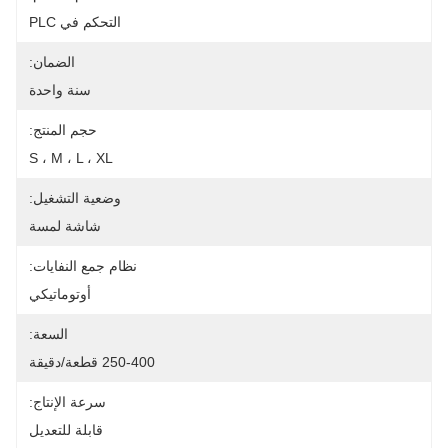
التحكم في PLC
الضمان:
سنة واحدة
حجم المنتج:
S ، M ، L ، XL
وضعية التشغيل:
شاشة لمسة
نظام جمع النفايات:
أوتوماتيكي
السعة:
250-400 قطعة/دقيقة
سرعة الإنتاج:
قابلة للتعديل