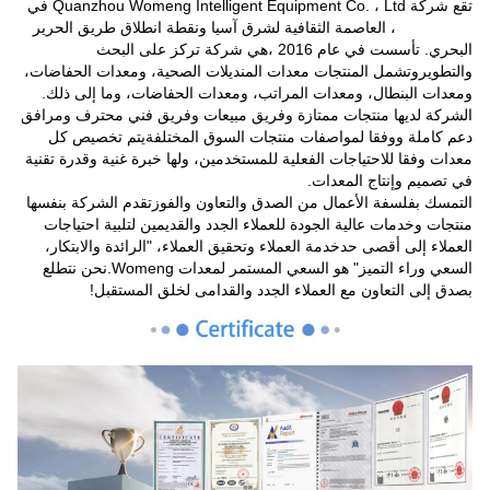
تقع شركة Quanzhou Womeng Intelligent Equipment Co. ، Ltd في
Quanzhou ، العاصمة الثقافية لشرق آسيا ونقطة انطلاق طريق الحرير
البحري. تأسست في عام 2016 ،هي شركة تركز على البحث
والتطويروتشمل المنتجات معدات المنديلات الصحية، ومعدات الحفاضات،
ومعدات البنطال، ومعدات المراتب، ومعدات الحفاضات، وما إلى ذلك.
الشركة لديها منتجات ممتازة وفريق مبيعات وفريق فني محترف ومرافق
دعم كاملة ووفقا لمواصفات منتجات السوق المختلفةيتم تخصيص كل
معدات وفقا للاحتياجات الفعلية للمستخدمين، ولها خبرة غنية وقدرة تقنية
في تصميم وإنتاج المعدات.
التمسك بفلسفة الأعمال من الصدق والتعاون والفوزتقدم الشركة بنفسها
منتجات وخدمات عالية الجودة للعملاء الجدد والقديمين لتلبية احتياجات
العملاء إلى أقصى حدخدمة العملاء وتحقيق العملاء، "الرائدة والابتكار،
السعي وراء التميز" هو السعي المستمر لمعدات Womeng.نحن نتطلع
بصدق إلى التعاون مع العملاء الجدد والقدامى لخلق المستقبل!