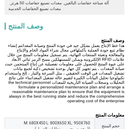
آلة صناعة حفاضات البالغين
, 
معدات تصنيع حفاضات 50 هرتز
, 
معدات تصنيع الحفاضات الخدمية
وصف المنتج
وصف المنتج
هذا خط الإنتاج يعمل بشكل جيد في جودة المنتج وصيانة المعداتتم إنشاء
نظام تتبع جودة العملية بأكملهافي مجال شراء المواد الخام والإنتاج
والمعالجة وتعبئة المنتجات النهائية، يتم تسجيل معلومات المنتج من خلال
علامات RFID الإلكترونية.ويمكن للمستهلكين مسح الرمز ثنائي الأبعاد
على عبوة المنتج للحصول على معلومات تفصيلية عن إنتاج المنتجمن حيث
صيانة المعدات ، يتم تجهيز كل جهاز بوحدة تشخيص ذكية لجمع بيانات
تشغيل المعدات في الوقت الحقيقي ، مثل السرعة والتيار ، إلخ.واستخدام
تكنولوجيا تحليل البيانات الكبيرة لتقييم حالة تشغيل المعداتبناء على نتائج
التحليلات وسجلات الصيانة التاريخية للمعدات the technical personnel
formulate a personalized maintenance plan and arrange a
reasonable maintenance plan to ensure that the equipment is
always in the best running state and reduce the comprehensive
operating cost of the enterprise.
معلومات المنتج
M: 680X450 L: 800X650 XL: 950X760
حجم المنتج
((مخصص حسب متطلبات العميل)