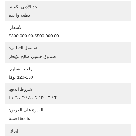
الحد الأدنى لكمية:
قطعة واحدة
الأسعار:
$500,000.00-$800,000.00
تفاصيل التغليف:
صندوق خشبي صالح للإبحار
وقت التسليم:
120-150 يومًا
شروط الدفع:
L / C ، D / A ، D / P ، T / T
القدرة على العرض:
16sets/سنة
إبراز: