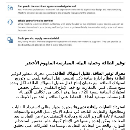
توفير الطاقة وحماية البيئة، الممارسة المفهوم الأخضر
محرك توفير الطاقة، تقليل استهلاك الطاقة:
تبني محرك متطور لتوفير
الطاقة ونظام إدارة طاقة ذكي لتحسين نقل الطاقة للمعدات وتوزيع
استهلاك الطاقة. مع ضمان إنتاج فعال،تقليل استهلاك الطاقة لكل وحدة
منتج بشكل كبير، بالمقارنة مع خط الإنتاج التقليدي ، يمكن تخفيض
استهلاك الطاقة بنسبة 20٪ ، مما يوفر الكثير من تكاليف الكهرباء
للمؤسسات ،وتنفيذ أهداف الحفاظ على الطاقة والحد من الانبعاثات.
استرداد النفايات وإعادة تدويرها:
مجهزة بجهاز مثالي لاسترداد النفايات
ومعالجتها، والنفايات الناتجة في عملية الإنتاج، مثل الخردة والمنتجات
المعيبة لإعادة التدوير الفعالة ومعالجة التصنيف.جزء من النفايات بعد
المعالجة يمكن إعادة وضعها في الإنتاج كمواد خام، تحسين استخدام
الموارد، والحد من انبعاثات النفايات، ومساعدة الشركات على تحقيق
التنمية الخضراء والمستدامة.