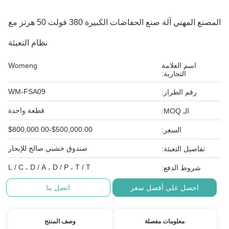
المصنع المهني آلة صنع الحفاضات الكبيرة 380 فولت 50 هرتز مع
نظام التعبئة
اسم العلامة
Womeng
التجارية:
WM-FSA09
رقم الطراز:
قطعة واحدة
الـ MOQ:
$500,000.00-$800,000.00
السعر:
صندوق خشبي صالح للإبحار
تفاصيل التعبئة:
L / C ، D / A ، D / P ، T / T
شروط الدفع:
احصل على أفضل سعر
اتصل بنا
معلومات مفصلة
وصف المنتج