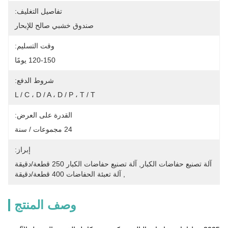
تفاصيل التغليف:
صندوق خشبي صالح للإبحار
وقت التسليم:
120-150 يومًا
شروط الدفع:
L / C ، D / A ، D / P ، T / T
القدرة على العرض:
24 مجموعات / سنة
إبراز:
آلة تصنيع حفاضات الكبار
, 
آلة تصنيع حفاضات الكبار 250 قطعة/دقيقة
, 
آلة تعبئة الحفاضات 400 قطعة/دقيقة
وصف المنتج