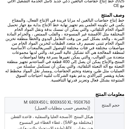
2025 خط إنتاج حفاضات البالغين ذكي جديد كامل الخدمة التشغيل الآلي
مع CE
وصف المنتج
خط إنتاج حفاضات البالغين له مزايا فريدة في الإنتاج الفعال، والمفتاح
يكمن في تكوينه العلمي.يتم تجهيز نهاية خط الإنتاج بداية مع جهاز تحميل
المواد الخام التلقائي، والتي يمكن أن تمسك بدقة ونقل المواد الخام
المختلفة مثل الأقمشة غير المنسوجة ، والقلب الممتص ، والحزام المادة
المرنة ، والحد بشكل كبير من وقت التعامل اليدوي والخطأ.منطقة تخزين
المواد الخام تتبنى تصميم رف متعدد الطبقات لتخزين المواد الخام من
مواصفات مختلفة في فئات مختلفة للوصول السريعالمعدات الأساسية
لمنطقة المعالجة هي آلة تشكيل عالية السرعة، والتي لديها مجموعات
متعددة من القوالب، والتي يمكن تغييرها بسرعة وفقا لمواصفات
المنتج،والإنتاج يمكن أن يصل إلى 400 قطعة في الساعةتم تجهيز منطقة
التعبئة مع آلة التعبئة التلقائية، والتي يمكن أن تستكمل سلسلة من
العمليات مثل طي، وتعبئة وتختم الحفاضات.,ومسار نقل المواد مخطط له
بعناية ويقصر كثيراًالذي يدعم بقوة الشركات لتلبية احتياجات السوق
المتنوعة بشكل فعال وتعزيز قدرتها التنافسية.
معلومات المنتج
M: 680X450 L: 800X650 XL: 950X760
حجم المنتج
((مخصص حسب متطلبات العميل)
هيكل المنتج: الأنسجة العليا والسفلية ، قاعدة القطن
(مختلطة مع SAP) ، غطاء الغطاء غير المنسوج
هيدروفيلي ، ADL (طبقة الاستحواذ والتوزيع) غير