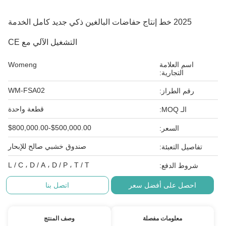
2025 خط إنتاج حفاضات البالغين ذكي جديد كامل الخدمة
التشغيل الآلي مع CE
اسم العلامة
Womeng
التجارية:
WM-FSA02
رقم الطراز:
قطعة واحدة
الـ MOQ:
$500,000.00-$800,000.00
السعر:
صندوق خشبي صالح للإبحار
تفاصيل التعبئة:
L / C ، D / A ، D / P ، T / T
شروط الدفع:
احصل على أفضل سعر
اتصل بنا
معلومات مفصلة
وصف المنتج