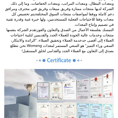
ومعدات البنطال، ومعدات المراتب، ومعدات الحفاضات، وما إلى ذلك.
الشركة لديها منتجات ممتازة وفريق مبيعات وفريق فني محترف ومرافق
دعم كاملة ووفقا لمواصفات منتجات السوق المختلفةيتم تخصيص كل
معدات وفقا للاحتياجات الفعلية للمستخدمين، ولها خبرة غنية وقدرة تقنية
في تصميم وإنتاج المعدات.
التمسك بفلسفة الأعمال من الصدق والتعاون والفوزتقدم الشركة بنفسها
منتجات وخدمات عالية الجودة للعملاء الجدد والقديمين لتلبية احتياجات
العملاء إلى أقصى حدخدمة العملاء وتحقيق العملاء، "الرائدة والابتكار،
السعي وراء التميز" هو السعي المستمر لمعدات Womeng.نحن نتطلع
بصدق إلى التعاون مع العملاء الجدد والقدامى لخلق المستقبل!