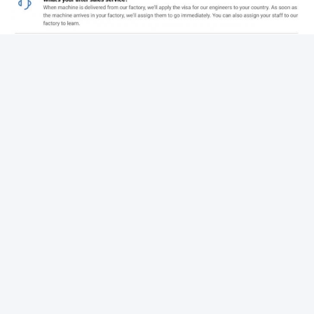
مزايا الإنتاج لتوفير التكاليف وحماية البيئة
الاستخدام الفعال للمواد الخام:
استخدام عمليات إنتاج متقدمة لتحسين
استخدام المواد الخام لتقليل هدر المواد الخام.لضمان أن كل مادة خام
يمكن استخدامها بالكامل، خفض تكلفة الإنتاج للشركات، وتحسين الكفاءة
الاقتصادية.
عملية إنتاج حماية البيئة:
الاهتمام بتنفيذ مفاهيم حماية البيئة في عملية
الإنتاج، واستخدام المواد الخام قابلة للتحلل لحماية البيئة ومعدات الإنتاج
الموفرة للطاقة.الحد من تصريف غازات الصرف الصحي و مياه الصرف
الصحي في عملية الإنتاج ، والحد من التأثير على البيئة ، ومساعدة
الشركات على ممارسة المسؤولية الاجتماعية وتعزيز صورة العلامة
التجارية.
طريقة إنتاج مرنة للتكيف مع تغيرات السوق
إنتاج الدفعات الصغيرة:
مع الاحتياجات السوقية المتنوعة بشكل متزايد ،
يمكن لخط الإنتاج بسهولة تحقيق مجموعة صغيرة وإنتاج مجموعة
متعددة.يمكن للشركات أن تعدل خطط الإنتاج بسرعة وفقًا لتعليقات